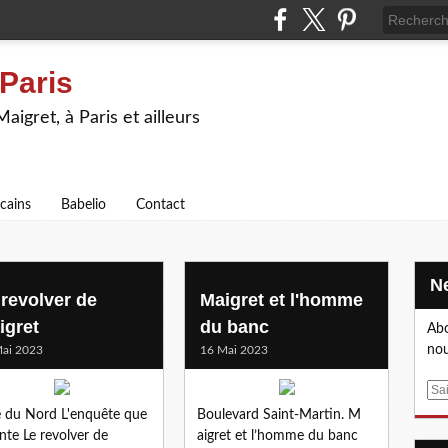
 Paris
igret, à Paris et ailleurs
icains
Babelio
Contact
 revolver de
Maigret et l'homme
igret
du banc
Abo
nou
ai 2023
16 Mai 2023
E
m
 du Nord L'enquête que
Boulevard Saint-Martin. M
a
nte Le revolver de
aigret et l’homme du banc