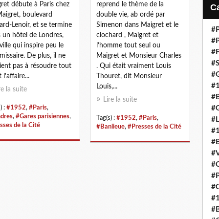
i
ret débute à Paris chez
reprend le thème de la
l
Maigret, boulevard
double vie, ab ordé par
ard-Lenoir, et se termine
Simenon dans Maigret et le
#P
 un hôtel de Londres,
clochard , Maigret et
#P
ville qui inspire peu le
l’homme tout seul ou
#F
issaire. De plus, il ne
Maigret et Monsieur Charles
#S
ient pas à résoudre tout
. Qui était vraiment Louis
#G
 l'affaire...
Thouret, dit Monsieur
#
Louis,...
re la suite
#B
Lire la suite
) :
#1952
,
#Paris
,
#G
dres
,
#Gares parisiennes
,
Tag(s) :
#1952
,
#Paris
,
#
sses de la Cité
#Banlieue
,
#Presses de la Cité
#
#B
#V
#C
#P
#Q
#
#B