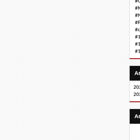
#G
#M
#
#P
#c
#
#
#
20
20