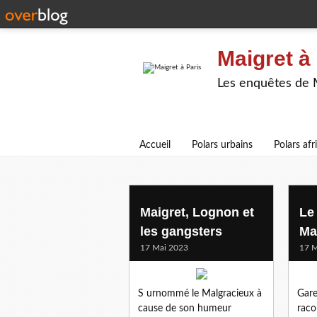
Maigret à
Les enquêtes de Ma
Accueil
Polars urbains
Polars afr
1952
Maigret, Lognon et
Le
les gangsters
Ma
17 Mai 2023
17 M
S urnommé le Malgracieux à
Gare
cause de son humeur
raco