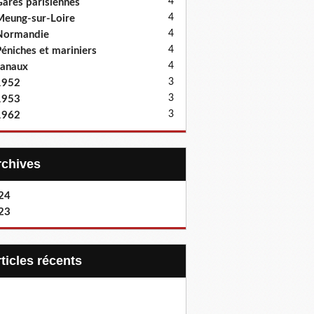
4
ares parisiennes
4
eung-sur-Loire
4
Normandie
4
éniches et mariniers
4
anaux
3
1952
3
1953
3
1962
Archives
24
23
articles récents