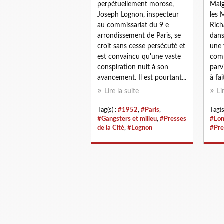
perpétuellement morose,
Maig
Joseph Lognon, inspecteur
les 
au commissariat du 9 e
Rich
arrondissement de Paris, se
dans
croit sans cesse persécuté et
une 
est convaincu qu'une vaste
comm
conspiration nuit à son
parv
avancement. Il est pourtant...
à fait
Lire la suite
Li
Tag(s) :
#1952
,
#Paris
,
Tag(s
#Gangsters et milieu
,
#Presses
#Lon
de la Cité
,
#Lognon
#Pre