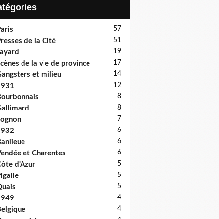
Catégories
57
aris
51
resses de la Cité
19
ayard
17
cènes de la vie de province
14
angsters et milieu
12
1931
8
ourbonnais
8
allimard
7
Lognon
6
1932
6
anlieue
6
endée et Charentes
5
ôte d'Azur
5
igalle
5
uais
4
1949
4
elgique