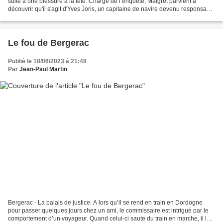
suite à une blessure à la tête. Chargé de l’enquête, Maigret parvient à
découvrir qu'il s'agit d'Yves Joris, un capitaine de navire devenu responsable
du port de le Ouistreham, près...
Le fou de Bergerac
Publié le 18/06/2023 à 21:48
Par
Jean-Paul Martin
Bergerac - La palais de justice. A lors qu’il se rend en train en Dordogne
pour passer quelques jours chez un ami, le commissaire est intrigué par le
comportement d’un voyageur. Quand celui-ci saute du train en marche, il le