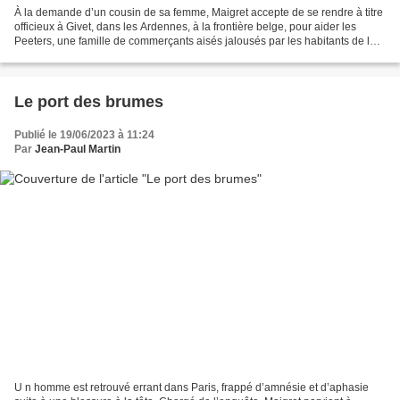
À la demande d’un cousin de sa femme, Maigret accepte de se rendre à titre
officieux à Givet, dans les Ardennes, à la frontière belge, pour aider les
Peeters, une famille de commerçants aisés jalousés par les habitants de la
ville. Les Peeters, des Flamands...
Le port des brumes
Publié le 19/06/2023 à 11:24
Par
Jean-Paul Martin
U n homme est retrouvé errant dans Paris, frappé d’amnésie et d’aphasie