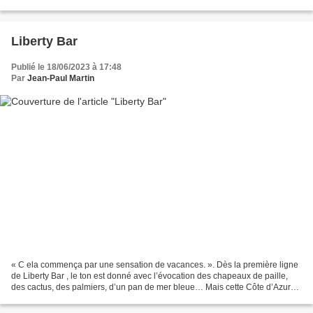
suit mais l’inconnu lui tire...
Liberty Bar
Publié le 18/06/2023 à 17:48
Par
Jean-Paul Martin
« C ela commença par une sensation de vacances. ». Dès la première ligne
de Liberty Bar , le ton est donné avec l’évocation des chapeaux de paille,
des cactus, des palmiers, d’un pan de mer bleue… Mais cette Côte d’Azur
de carte postale n'impressionne...