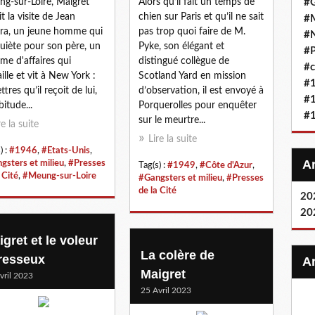
g-sur-Loire, Maigret
Alors qu’il fait un temps de
#G
it la visite de Jean
chien sur Paris et qu’il ne sait
#M
a, un jeune homme qui
pas trop quoi faire de M.
#
quiète pour son père, un
Pyke, son élégant et
#P
e d'affaires qui
distingué collègue de
#c
aille et vit à New York :
Scotland Yard en mission
#
ettres qu’il reçoit de lui,
d’observation, il est envoyé à
#
bitude...
Porquerolles pour enquêter
#
sur le meurtre...
re la suite
Lire la suite
) :
#1946
,
#Etats-Unis
,
gsters et milieu
,
#Presses
Tag(s) :
#1949
,
#Côte d'Azur
,
 Cité
,
#Meung-sur-Loire
#Gangsters et milieu
,
#Presses
de la Cité
20
20
gret et le voleur
La colère de
resseux
Maigret
vril 2023
25 Avril 2023