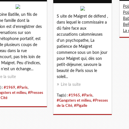
Pol
Pol
oine Batille, un fils de
S uite de Maigret de défend ,
Bab
e famille dont la
dans lequel le commissaire a
BeP
ion est d’enregistrer des
dû faire face aux
La 
ersations sur son
accusations calomnieuses
étophone portatif, est
d’un psychopathe, La
de plusieurs coups de
patience de Maigret
eau dans la rue
commence sous un bon jour
ncourt, pas très loin de
pour Maigret qui, dès son
 Maigret. Peu d’indices,
petit-déjeuner, savoure la
e n’est un échange...
beauté de Paris sous le
re la suite
soleil...
Lire la suite
) :
#1969
,
#Paris
,
gsters et milieu
,
#Presses
Tag(s) :
#1965
,
#Paris
,
 Cité
#Gangsters et milieu
,
#Presses
de la Cité
,
#Pigalle