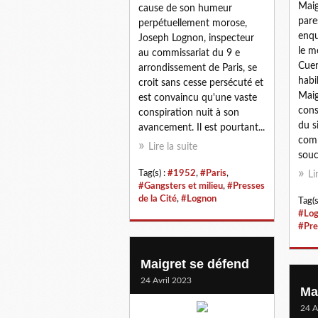
Maig
cause de son humeur
pare
perpétuellement morose,
enqu
Joseph Lognon, inspecteur
le m
au commissariat du 9 e
Cuen
arrondissement de Paris, se
habi
croit sans cesse persécuté et
Maig
est convaincu qu'une vaste
cons
conspiration nuit à son
du s
avancement. Il est pourtant...
comp
Lire la suite
souc
Tag(s) :
#1952
,
#Paris
,
Li
#Gangsters et milieu
,
#Presses
de la Cité
,
#Lognon
Tag(s
#Lo
#Pre
Maigret se défend
24 Avril 2023
Mai
24 A