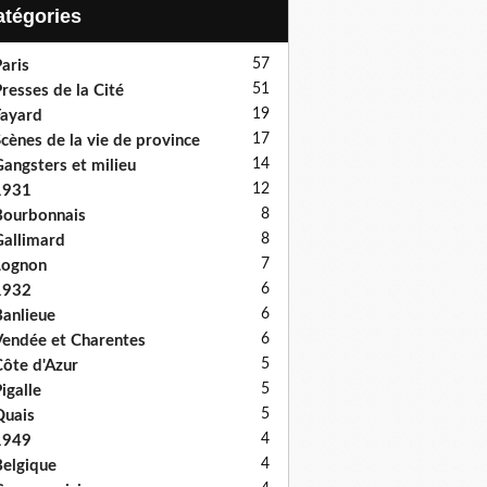
Catégories
57
aris
51
resses de la Cité
19
ayard
17
cènes de la vie de province
14
angsters et milieu
12
1931
8
ourbonnais
8
allimard
7
Lognon
6
1932
6
anlieue
6
endée et Charentes
5
ôte d'Azur
5
igalle
5
uais
4
1949
4
elgique