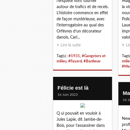
l’enquête vont tourner
Maig
autour de trafics et de recels.
la v
L’histoire commence en effet
nouv
de façon mystérieuse, avec
Poli
l’interrogatoire au quai des
Laue
Orfèvres d’un décorateur
impr
danois, Carl...
valoi
Lire la suite
Li
Tag(s) :
#1931
,
#Gangsters et
Tag(s
milieu
,
#Fayard
,
#Banlieue
mili
#Meu
Félicie est là
Ma
16 Juin 2023
16 J
Q ui pouvait en vouloir à
New 
Jules Lapie, dit Jambe-de-
prof
Bois, pour l’assassiner dans