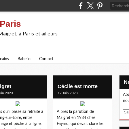
 Paris
igret, à Paris et ailleurs
icains
Babelio
Contact
igret
Cécile est morte
uin 2023
17 Juin 2023
Abo
nou
s qu’il passe sa retraite à
A près la parution de
E
g-sur-Loire, entre
Maigret en 1934 chez
m
inage et pêche à la ligne,
Fayard, qui devait clore les
a