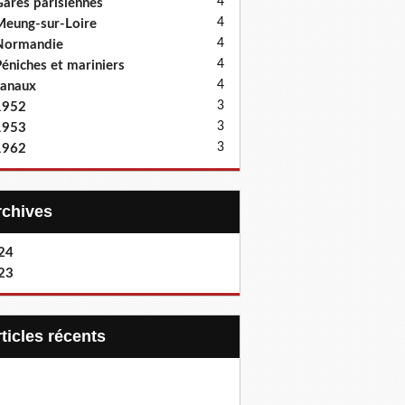
4
ares parisiennes
4
eung-sur-Loire
4
Normandie
4
éniches et mariniers
4
anaux
3
1952
3
1953
3
1962
Archives
24
23
articles récents