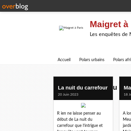
Maigret à
Les enquêtes de Ma
Accueil
Polars urbains
Polars afr
gangsters et milieu
La nuit du carrefour
Ma
20 Juin 2023
18 J
R ien ne laisse penser au
A lor
début de La nuit du
Meun
carrefour que l’intrigue et
jard