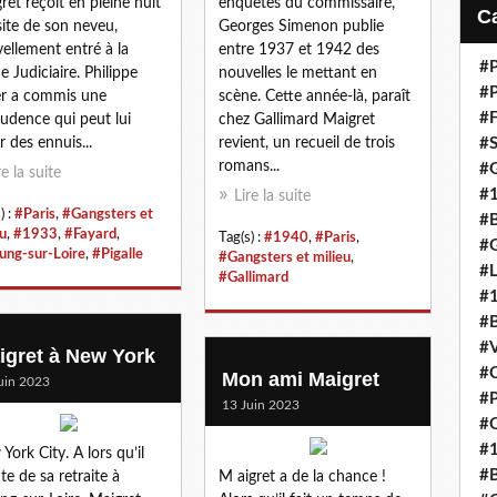
ret reçoit en pleine nuit
enquêtes du commissaire,
i
isite de son neveu,
Georges Simenon publie
l
ellement entré à la
entre 1937 et 1942 des
#P
ce Judiciaire. Philippe
nouvelles le mettant en
#P
r a commis une
scène. Cette année-là, paraît
#F
udence qui peut lui
chez Gallimard Maigret
r des ennuis...
revient, un recueil de trois
#S
romans...
#G
re la suite
#
Lire la suite
) :
#Paris
,
#Gangsters et
#B
eu
,
#1933
,
#Fayard
,
Tag(s) :
#1940
,
#Paris
,
#G
ng-sur-Loire
,
#Pigalle
#Gangsters et milieu
,
#
#Gallimard
#
#B
#V
igret à New York
#C
Mon ami Maigret
uin 2023
#P
13 Juin 2023
#Q
#
York City. A lors qu’il
#B
ite de sa retraite à
M aigret a de la chance !