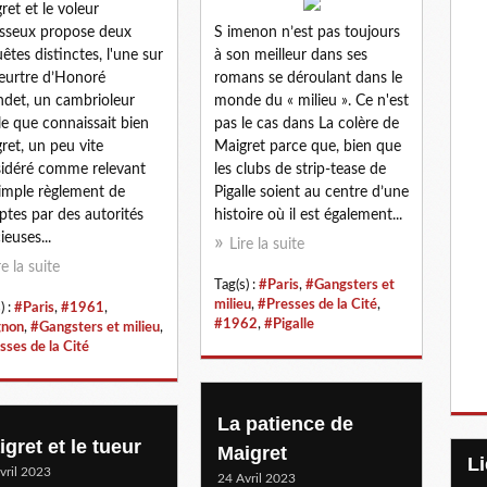
ret et le voleur
sseux propose deux
S imenon n’est pas toujours
êtes distinctes, l'une sur
à son meilleur dans ses
eurtre d’Honoré
romans se déroulant dans le
det, un cambrioleur
monde du « milieu ». Ce n'est
le que connaissait bien
pas le cas dans La colère de
ret, un peu vite
Maigret parce que, bien que
idéré comme relevant
les clubs de strip-tease de
imple règlement de
Pigalle soient au centre d’une
tes par des autorités
histoire où il est également...
ieuses...
Lire la suite
re la suite
Tag(s) :
#Paris
,
#Gangsters et
milieu
,
#Presses de la Cité
,
) :
#Paris
,
#1961
,
#1962
,
#Pigalle
gnon
,
#Gangsters et milieu
,
sses de la Cité
La patience de
gret et le tueur
Maigret
vril 2023
24 Avril 2023