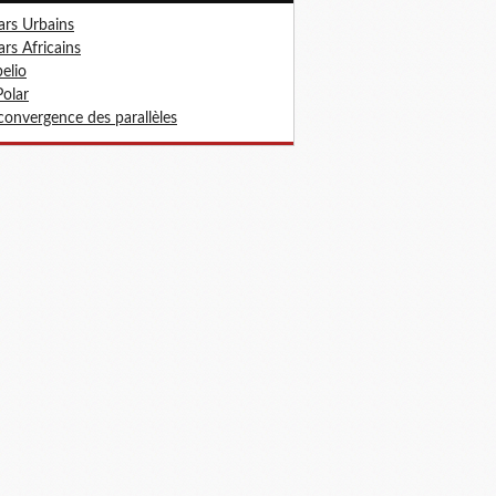
ars Urbains
ars Africains
elio
olar
convergence des parallèles