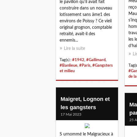
Meun
le pavillon qu’il avait fait
reço
construire dans un nouveau
Maur
lotissement sans âme1 des
s’in
environs de Poissy ? Ce vieil
homm
original grognon, comptable
trav
retraité, avait-il des
les l
ennemis...
d’ha
Lire la suite
Li
Tag(s) :
#1942
,
#Gallimard
,
#Banlieue
,
#Paris
,
#Gangsters
Tag(s
et milieu
#Gan
de la
Maigret, Lognon et
Mai
les gangsters
pa
17 Mai 2023
25 A
S urnommé le Malgracieux à