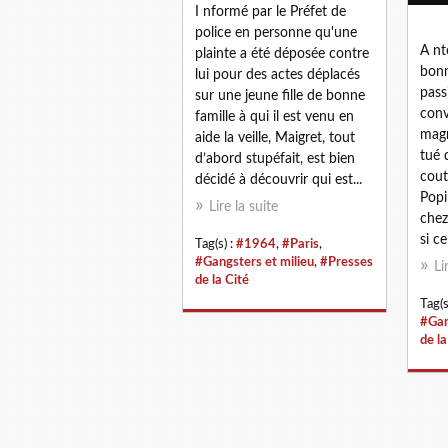
I nformé par le Préfet de
police en personne qu'une
A nt
plainte a été déposée contre
bonn
lui pour des actes déplacés
pass
sur une jeune fille de bonne
conv
famille à qui il est venu en
magn
aide la veille, Maigret, tout
tué 
d’abord stupéfait, est bien
cout
décidé à découvrir qui est...
Popi
Lire la suite
chez
si c
Tag(s) :
#1964
,
#Paris
,
#Gangsters et milieu
,
#Presses
Li
de la Cité
Tag(s
#Gan
de la