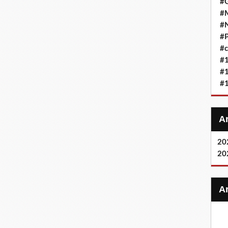
#G
#M
#
#P
#c
#
#
#
20
20