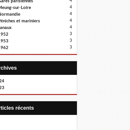
4
ares parisiennes
4
eung-sur-Loire
4
Normandie
4
éniches et mariniers
4
anaux
3
1952
3
1953
3
1962
Archives
24
23
articles récents