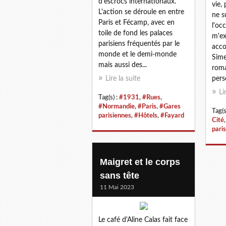
d'escrocs internationaux.
vie,
L'action se déroule en entre
ne s
Paris et Fécamp, avec en
l'oc
toile de fond les palaces
m'ex
parisiens fréquentés par le
acco
monde et le demi-monde
Sime
mais aussi des...
roma
Lire la suite
pers
Li
Tag(s) :
#1931
,
#Rues
,
#Normandie
,
#Paris
,
#Gares
Tag(s
parisiennes
,
#Hôtels
,
#Fayard
Cité
pari
Maigret et le corps
sans tête
11 Mai 2023
Le café d'Aline Calas fait face