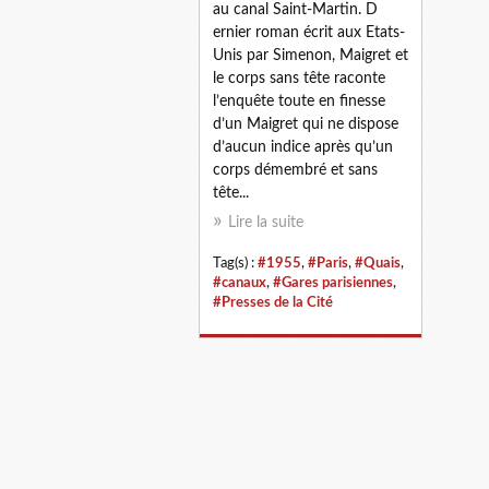
au canal Saint-Martin. D
ernier roman écrit aux Etats-
Unis par Simenon, Maigret et
le corps sans tête raconte
l’enquête toute en finesse
d’un Maigret qui ne dispose
d’aucun indice après qu’un
corps démembré et sans
tête...
Lire la suite
Tag(s) :
#1955
,
#Paris
,
#Quais
,
#canaux
,
#Gares parisiennes
,
#Presses de la Cité