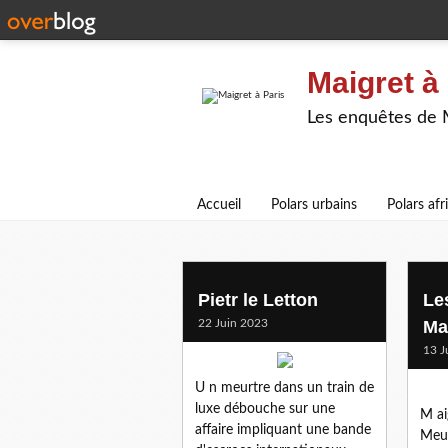
Maigret à
Les enquêtes de Ma
Accueil
Polars urbains
Polars afr
gares parisiennes
Pietr le Letton
Le
22 Juin 2023
Ma
13 J
U n meurtre dans un train de
luxe débouche sur une
M aig
affaire impliquant une bande
Meun