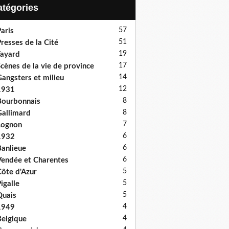
Catégories
57
aris
51
resses de la Cité
19
ayard
17
cènes de la vie de province
14
angsters et milieu
12
1931
8
ourbonnais
8
allimard
7
Lognon
6
1932
6
anlieue
6
endée et Charentes
5
ôte d'Azur
5
igalle
5
uais
4
1949
4
elgique