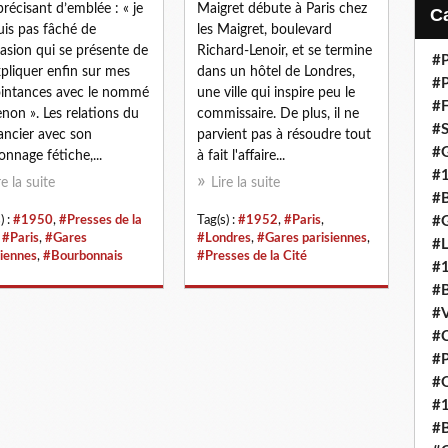
i
 précisant d’emblée : « je
Maigret débute à Paris chez
l
uis pas fâché de
les Maigret, boulevard
casion qui se présente de
Richard-Lenoir, et se termine
#P
pliquer enfin sur mes
dans un hôtel de Londres,
#P
intances avec le nommé
une ville qui inspire peu le
#F
non ». Les relations du
commissaire. De plus, il ne
#S
ncier avec son
parvient pas à résoudre tout
#G
onnage fétiche,...
à fait l'affaire...
#
re la suite
Lire la suite
#B
) :
#1950
,
#Presses de la
Tag(s) :
#1952
,
#Paris
,
#G
,
#Paris
,
#Gares
#Londres
,
#Gares parisiennes
,
#
siennes
,
#Bourbonnais
#Presses de la Cité
#
#B
#V
#C
#P
#Q
#
#B