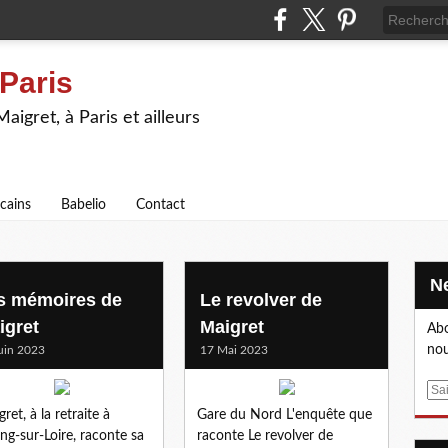
 Paris
igret, à Paris et ailleurs
icains
Babelio
Contact
s mémoires de
Le revolver de
igret
Maigret
Abo
nou
uin 2023
17 Mai 2023
E
m
ret, à la retraite à
Gare du Nord L'enquête que
a
g-sur-Loire, raconte sa
raconte Le revolver de