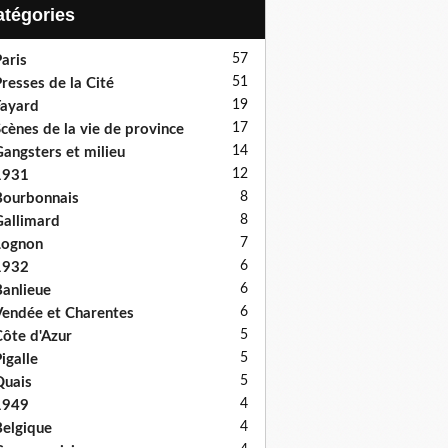
Catégories
57
aris
51
resses de la Cité
19
ayard
17
cènes de la vie de province
14
angsters et milieu
12
1931
8
ourbonnais
8
allimard
7
Lognon
6
1932
6
anlieue
6
endée et Charentes
5
ôte d'Azur
5
igalle
5
uais
4
1949
4
elgique