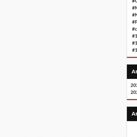
#G
#M
#
#P
#c
#
#
#
20
20