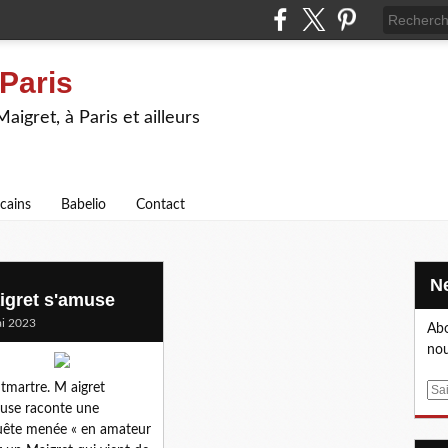
 Paris
igret, à Paris et ailleurs
icains
Babelio
Contact
igret s'amuse
i 2023
Abo
nou
martre. M aigret
E
use raconte une
m
ête menée « en amateur
a