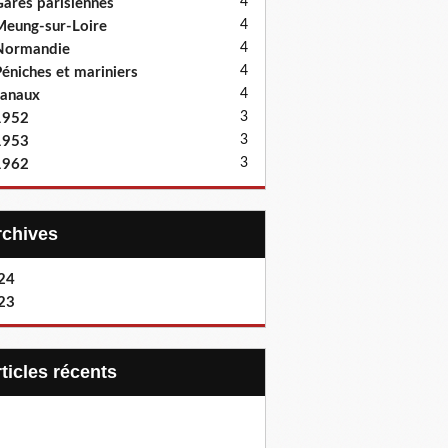
4
ares parisiennes
4
eung-sur-Loire
4
Normandie
4
éniches et mariniers
4
anaux
3
1952
3
1953
3
1962
Archives
24
23
articles récents