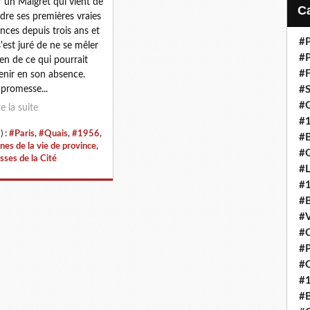
r un Maigret qui vient de
i
dre ses premières vraies
l
nces depuis trois ans et
#P
s'est juré de ne se mêler
#P
ien de ce qui pourrait
#F
enir en son absence.
promesse...
#S
#G
re la suite
#
) :
#Paris
,
#Quais
,
#1956
,
#B
nes de la vie de province
,
#G
sses de la Cité
#
#
#B
#V
#C
#P
#Q
#
#B