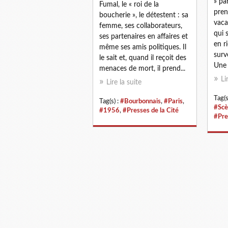
» pa
Fumal, le « roi de la
pren
boucherie », le détestent : sa
vaca
femme, ses collaborateurs,
qui 
ses partenaires en affaires et
en r
même ses amis politiques. Il
surv
le sait et, quand il reçoit des
Une 
menaces de mort, il prend...
Li
Lire la suite
Tag(s
Tag(s) :
#Bourbonnais
,
#Paris
,
#Scè
#1956
,
#Presses de la Cité
#Pre