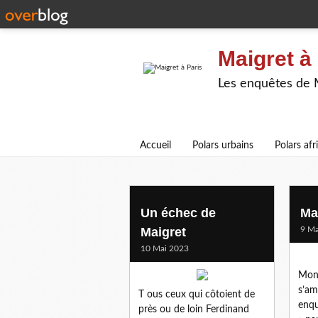
Maigret à
Les enquêtes de Ma
Accueil
Polars urbains
Polars afr
1956
Un échec de
Ma
Maigret
9 Ma
10 Mai 2023
Mont
s’am
T ous ceux qui côtoient de
enqu
près ou de loin Ferdinand