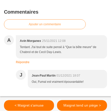
Commentaires
Ajouter un commentaire
A
Avin Morganex
25/11/2021 12:08
Tentant. J'ai tout de suite pensé à "Que la bête meure" de
Chabrol et de Cecil Day-Lewis.
Répondre
J
Jean-Paul Martin
01/12/2021 18:07
Oui, Fumal est vraiment épouvantable!
< Maigret s'amuse
Maigret tend un piège >