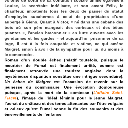
volonté de sortir de sa condition sociale anime également
Louise, la secrétaire indélicate, et son amant Félix, le
chauffeur, impatients tous les deux de passer du statut
d’employés subalternes à celui de propriétaires d’une
auberge à Giens. Quant à Victor, « né dans une cabane des
bois où son père mangeait des corbeaux et des bêtes
puantes », l’ancien braconnier « en lutte ouverte avec les
gendarmes et les gardes » et aujourd’hui prisonnier de sa
loge, il est à la fois coupable et victime, ce qui amène
Maigret, sinon à avoir de la sympathie pour lui, du moins à
le comprendre.
Roman d’un double échec (relatif toutefois, puisque le
meurtrier de Fumal est finalement arrêté, comme est
finalement retrouvée une touriste anglaise dont la
mystérieuse disparition constitue une intrigue secondaire),
Un échec de Maigret
est l’occasion de revenir sur la
jeunesse du commissaire. Une évocation douloureuse
puisque, après la mort de la comtesse (
L’affaire Saint-
Fiacre
), l’image de l’idéal féminin pour le jeune Maigret,
l’achat du château et des terres attenantes par l’être vulgaire
et odieux qu’est Fumal sonne la fin des souvenirs et des
émerveillements de l’enfance.