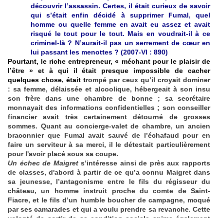
découvrir l’assassin. Certes, il était curieux de savoir
qui s’était enfin décidé à supprimer Fumal, quel
homme ou quelle femme en avait eu assez et avait
risqué le tout pour le tout. Mais en voudrait-il à ce
criminel-là ? N’aurait-il pas un serrement de cœur en
lui passant les menottes ? (2007-VI : 890)
Pourtant, le riche entrepreneur, « méchant pour le plaisir de
l’être » et à qui il était presque impossible de cacher
quelques chose, était t
rompé par ceux qu’il croyait dominer
: sa femme, délaissée et alcoolique, hébergeait à son insu
son frère dans une chambre de bonne ; sa secrétaire
monnayait des informations confidentielles ; son conseiller
financier avait très certainement détourné de grosses
sommes. Quant au concierge-valet de chambre, un ancien
braconnier que Fumal avait sauvé de l’échafaud pour en
faire un serviteur à sa merci, il le détestait particulièrement
pour l'avoir placé sous sa coupe.
Un échec de Maigret
s’intéresse ainsi de près aux rapports
de classes, d'abord à partir de ce qu’a connu Maigret dans
sa jeunesse, l’antagonisme entre le fils du régisseur du
château, un homme instruit proche du comte de Saint-
Fiacre, et le fils d’un humble boucher de campagne, moqué
par ses camarades et qui a voulu prendre sa revanche. Cette