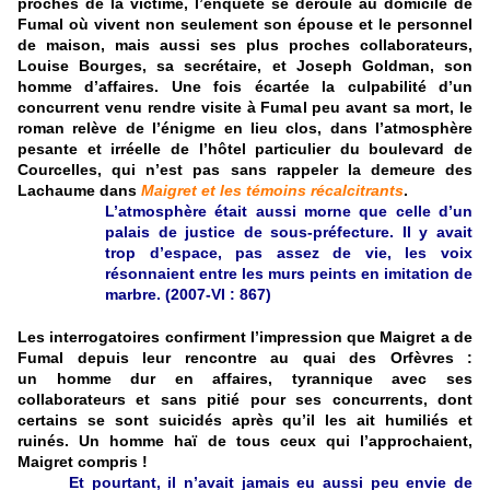
proches de la victime, l’enquête se déroule au domicile de
Fumal où vivent non seulement son épouse et le personnel
de maison, mais aussi ses plus proches collaborateurs,
Louise Bourges, sa secrétaire, et Joseph Goldman, son
homme d’affaires. Une fois écartée la culpabilité d’un
concurrent venu rendre visite à Fumal peu avant sa mort, le
roman relève de l’énigme en lieu clos, dans l’atmosphère
pesante et irréelle de l’hôtel particulier du boulevard de
Courcelles, qui n’est pas sans rappeler la demeure des
Lachaume dans
Maigret et les témoins récalcitrants
.
L’atmosphère était aussi morne que celle d’un
palais de justice de sous-préfecture. Il y avait
trop d’espace, pas assez de vie, les voix
résonnaient entre les murs peints en imitation de
marbre. (2007-VI : 867)
Les interrogatoires confirment l’impression que Maigret a de
Fumal depuis leur rencontre au quai des Orfèvres :
un homme dur en affaires, tyrannique avec ses
collaborateurs et sans pitié pour ses concurrents, dont
certains se sont suicidés après qu’il les ait humiliés et
ruinés. Un homme haï de tous ceux qui l’approchaient,
Maigret compris !
Et pourtant, il n’avait jamais eu aussi peu envie de