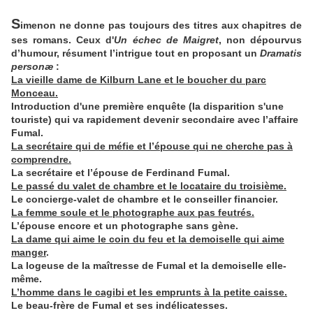
S
imenon ne donne pas toujours des titres aux chapitres de
ses romans. Ceux d'
Un échec de Maigret
, non dépourvus
d’humour, résument l’intrigue tout en proposant un
Dramatis
personæ
:
La vieille dame de Kilburn Lane et le boucher du parc
Monceau.
Introduction d'une première enquête (la disparition s'une
touriste) qui va rapidement devenir secondaire avec l’affaire
Fumal.
La secrétaire qui de méfie et l’épouse qui ne cherche pas à
comprendre.
La secrétaire et l’épouse de Ferdinand Fumal.
Le passé du valet de chambre et le locataire du troisième.
Le concierge-valet de chambre et le conseiller financier.
La femme soule et le photographe aux pas feutrés.
L’épouse encore et un photographe sans gène.
La dame qui aime le coin du feu et la demoiselle qui aime
manger
.
La logeuse de la maîtresse de Fumal et la demoiselle elle-
même.
L’homme dans le cagibi et les emprunts à la petite caisse.
Le beau-frère de Fumal et ses indélicatesses.