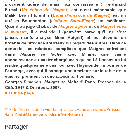
procurent guère de plaisir au commissaire : Ferdinand
Fumal (
Un échec de Maigret
) est aussi méprisable que
Malik, Léon Florentin (
L’ami d’enfance de Maigret
)
est un
raté et Bouchardon (
L’affaire Saint-Fiacre
) un médiocre.
Quand au juge Chabot de
Maigret a peur
et de
Maigret chez
le ministre
, il a mal vieilli (peut-être parce qu’il ne s’est
jamais marié, analyse Mme Maigret) et est devenu un
notable de province soucieux du regard des autres. Dans ce
contexte, les relations complices que Maigret entretient
dans
Maigret se fâche
avec Mimile, une vieille
connaissance au casier chargé mais qui sait à l’occasion lui
rendre quelques services, ou avec Raymonde, la bonne de
l’auberge, avec qui il partage une omelette sur la table de la
cuisine, prennent ici une saveur particulière.
Georges Simenon,
Maigret se fâche
©
Paris, Presses de la
Cité, 1947 & Omnibus, 2007
.
#Haut de page
#1945
#Scènes de la vie de province
#Paris
#canaux
#Presses
de la Cité
#Meung-sur-Loire
#Bourbonnais
Partager