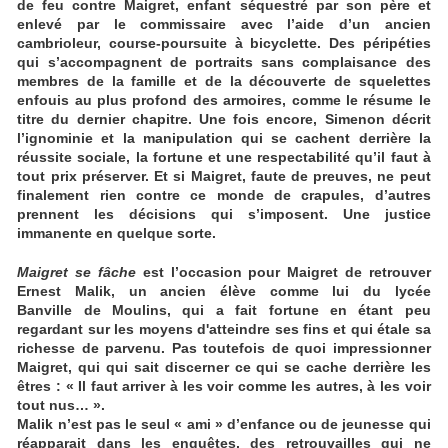
de feu contre Maigret, enfant séquestré par son père et
enlevé par le commissaire avec l’aide d’un ancien
cambrioleur, course-poursuite à bicyclette. Des péripéties
qui s’accompagnent de portraits sans complaisance des
membres de la famille et de la découverte de squelettes
enfouis au plus profond des armoires, comme le résume le
titre du dernier chapitre. Une fois encore, Simenon décrit
l’ignominie et la manipulation qui se cachent derrière la
réussite sociale, la fortune et une respectabilité qu’il faut à
tout prix préserver. Et si Maigret, faute de preuves, ne peut
finalement rien contre ce monde de crapules, d’autres
prennent les décisions qui s’imposent. Une justice
immanente en quelque sorte.
Maigret se fâche
est l’occasion pour Maigret de retrouver
Ernest Malik, un ancien élève comme lui du lycée
Banville de Moulins, qui a fait fortune en étant peu
regardant sur les moyens d'atteindre ses fins et qui étale sa
richesse de parvenu. Pas toutefois de quoi impressionner
Maigret, qui qui sait discerner ce qui se cache derrière les
êtres : « Il faut arriver à les voir comme les autres, à les voir
tout nus… ».
Malik n’est pas le seul « ami » d’enfance ou de jeunesse qui
réapparait dans les enquêtes, des retrouvailles qui ne