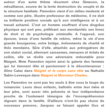
autour d'un autre thème récurrent chez Simenon, la
mésalliance, source de la lente destruction du couple et de
la structure familiale. Parendon vient d’un milieu modeste et
comme son père, illustre professeur de médecine, il ne doit
sa brillante position sociale qu’à son intelligence et à un
travail acharné. C’est un homme souffrant d’une disgrâce
physique qui sort peu, préférant aux mondanités ses livres
de droit et de psychologie criminelle. A l’opposé, son
épouse, issue d’une famille de robins, mène la vie d’une
grande bourgeoise, entre bridge, événements de charité et
thés mondains. Sûre d’elle, attachée aux prérogatives de
son statut social, alternant sarcasmes, menaces et éclats de
colère, elle se révèle une adversaire redoutable pour
Maigret. Mme Parendon rejoint ainsi la galerie des femmes
qui lui tiennent tête et parviennent à le décontenancer :
Aline Calas dans
Maigret et le corps sans tête
ou Nathalie
Sabin-Levesque dans
Maigret et Monsieur Charles
.
Les Parendon ne sont pas les seuls à être sous la loupe du
romancier. Leurs deux enfants, ballotés entre leur mère et
leur père, sont aussi très présents et leur indépendance
proche de l’isolement témoigne de l’incompréhension
régnant dans la famille. D'ailleurs n'ont-ils pas choisi de
nouveaux
prenons, Jacques se faisant appeler G
us et