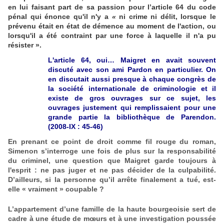
en lui faisant part de sa passion pour l’article 64 du code
pénal qui énonce
qu'il n'y a
«
ni crime ni délit, lorsque le
prévenu était en état de démence au moment de l'action, ou
lorsqu'il a été contraint par une force à laquelle il n'a pu
résister
».
L'article 64, oui… Maigret en avait souvent
discuté avec son ami Pardon en particulier. On
en discutait aussi presque à chaque congrès de
la société internationale de criminologie et il
existe de gros ouvrages sur ce sujet, les
ouvrages justement qui remplissaient pour une
grande partie la bibliothèque de Parendon.
(2008-IX : 45-46)
En prenant ce point de droit comme fil rouge du roman,
Simenon s’interroge une fois de plus sur la responsabilité
du criminel, une question que Maigret garde toujours à
l'esprit : ne pas juger et ne pas décider de la culpabilité.
D’ailleurs, si la personne qu’il arrête finalement a tué, est-
elle « vraiment » coupable ?
L’appartement d’une famille de la haute bourgeoisie sert de
cadre à une étude de mœurs et à une investigation poussée