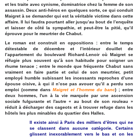
et les traite avec cynisme, dominatrice chez la femme de son
assassin. Deux anti-héros en quelques sorte, ce qui conduit
Maigret à se demander qui est la véritable victime dans cette
affaire. Il lui faudra pourtant aller jusqu’au bout de l’enquête
et laisser de côté la sympathie, et peut-être la pitié, qu’il
éprouve pour le meurtrier de Chabut.
Le roman est construit en oppositions : entre le temps
détestable de décembre et l’intérieur douillet de
l’appartement du boulevard Richard-Lenoir où Maigret se
réfugie plus souvent qu’à son habitude pour soigner un
rhume tenace ; entre le monde que fréquente Chabut sans
vraiment en faire partie et celui de son meurtrier, petit
employé humble subissant les incessants reproches d’une
épouse oisive, à qui il n’ose pas avouer qu’il a perdu son
emploi (comme dans
Maigret et l’homme du banc
) ; entre
deux hommes, l'un à la vie marquée par une ascension
sociale fulgurante et l'autre « au bout de son rouleau »
réduit à décharger des cageots et à trouver refuge dans les
hôtels les plus minables du quartier des Halles.
Il existe ainsi à Paris des milliers d’êtres qui ne
se classent dans aucune catégorie. Certains
glissent inexorablement vers le bas et on les