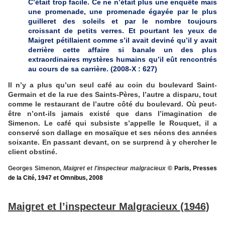
C’était trop facile. Ce ne n’était plus une enquête mais
une promenade, une promenade égayée par le plus
guilleret des soleils et par le nombre toujours
croissant de petits verres. Et pourtant les yeux de
Maigret pétillaient comme s’il avait deviné qu’il y avait
derrière cette affaire si banale un des plus
extraordinaires mystères humains qu’il eût rencontrés
au cours de sa carrière. (2008-X : 627)
Il n’y a plus qu’un seul café au coin du boulevard Saint-
Germain et de la rue des Saints-Pères, l’autre a disparu, tout
comme le restaurant de l’autre côté du boulevard. Où peut-
être n’ont-ils jamais existé que dans l’imagination de
Simenon. Le café qui subsiste s’appelle le Rouquet, il a
conservé son dallage en mosaïque et ses néons des années
soixante. En passant devant, on se surprend à y chercher le
client obstiné.
Georges Simenon,
Maigret et l'inspecteur malgracieux
© Paris, Presses
de la Cité, 1947 et Omnibus, 2008
Maigret et l’inspecteur Malgracieux (1946)