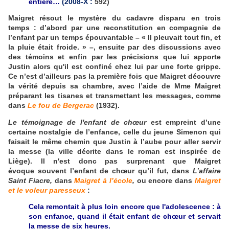
entière…
(2008-X :
592)
Maigret résout le mystère du cadavre disparu en trois
temps : d’abord par une reconstitution en compagnie de
l’enfant par un temps épouvantable – « Il pleuvait tout fin, et
la pluie était froide. » –, ensuite par des discussions avec
des témoins et enfin par les précisions que lui apporte
Justin alors qu'il est confiné chez lui par une forte grippe.
Ce n’est d’ailleurs pas la première fois que Maigret découvre
la vérité depuis sa chambre, avec l’aide de Mme Maigret
préparant les tisanes et transmettant les messages, comme
dans
Le fou de Bergerac
(1932).
Le témoignage de l'enfant de chœur
est empreint d’une
certaine nostalgie de l’enfance, celle du jeune Simenon qui
faisait le même chemin que Justin à l’aube pour aller servir
la messe (la ville décrite dans le roman est inspirée de
Liège). Il n'est donc pas surprenant que Maigret
évoque souvent l’enfant de chœur qu’il fut, dans
L’affaire
Saint Fiacre,
dans
Maigret à l’école
,
ou encore dans
Maigret
et le voleur paresseux
:
Cela remontait à plus loin encore que l'adolescence : à
son enfance, quand il était enfant de chœur et servait
la messe de six heures.