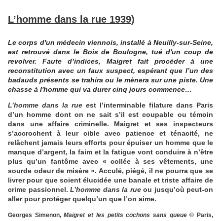
L’homme dans la rue 1939)
Le corps d'un médecin viennois, installé à Neuilly-sur-Seine,
est retrouvé dans le Bois de Boulogne, tué d'un coup de
revolver. Faute d’indices, Maigret fait procéder à une
reconstitution avec un faux suspect, espérant que l’un des
badauds présents se trahira ou le mènera sur une piste. Une
chasse à l'homme qui va durer cinq jours commence…
L’homme dans la rue e
st l’interminable filature dans Paris
d’un homme dont on ne sait s’il est coupable ou témoin
dans une affaire criminelle. Maigret et ses inspecteurs
s’accrochent à leur cible avec patience et ténacité, ne
relâchent jamais leurs efforts pour épuiser un homme que le
manque d’argent, la faim et la fatigue vont conduire à n’être
plus qu’un fantôme avec « collée à ses vêtements, une
sourde odeur de misère ». Acculé, piégé, il ne pourra que se
livrer pour que soient élucidée une banale et triste affaire de
crime passionnel.
L’homme dans la rue
ou jusqu’où peut-on
aller pour protéger quelqu’un que l’on aime.
Georges Simenon,
Maigret et les petits cochons sans queue
© Paris,