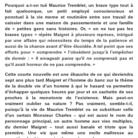
Pourquoi a-t-on tué Maurice Tremblet, un brave type tout à
fait quelconque, un petit employé consciencieux et
ponctuel à la vie morne et routinière entre son travail de
caissier dans une maison de passementerie et une famille
de « petites gens sans histoires. Or, « on ne tue pas les
braves
types » répète Maigret à plusieurs reprises, intrigué
par une affaire qui nécessitera du temps de la patience et
aussi de la chance avant d’’être élucidée. A tel point que ses
efforts pour « comprendre » l’obsèdent jusqu’à l’empêcher
de dormir : «
Il enrageait parce qu'il ne comprenait pas et
qu'il avait horreur de ne pas comprendre.
»
Cette courte nouvelle est une ébauche de ce qui deviendra
sept ans plus tard
Maigret et l’homme du banc
sur le thème
de la double vie d’un homme à qui le hasard va permettre
d’échapper quelques heures par jour et en cachette de ses
proches à la monotonie de l’existence. Mais peut-on
vraiment oublier sa nature ? Pas vraiment, semble-t-il,
puisqu’à la vie de Maurice Tremblet va se substituer celle
d'un certain Monsieur Charles – qui est aussi le nom du
personnage principal, un autre homme aux vies multiples,
du dernier Maigret – tout aussi banale et triste que la
première. Une vie que même une molle maîtresse au