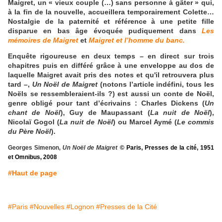
Maigret, un « vieux couple (…) sans personne à gâter » qui,
à la fin de la nouvelle, accueillera temporairement Colette…
Nostalgie de la paternité et référence à une petite fille
disparue en bas âge évoquée pudiquement dans
Le
s
mémoires de Maigret
et
Maigret et l’homme du banc.
Enquête rigoureuse en deux temps – en direct sur trois
chapitres puis en différé grâce à une enveloppe au dos de
laquelle Maigret avait pris des notes et qu'il retrouvera plus
tard –,
Un Noël de Maigret
(notons l’article indéfini, tous les
Noëls se ressembleraient-ils ?) est aussi un conte de Noël,
genre obligé pour tant d’écrivains : Charles Dickens (
Un
chant de Noël
), Guy de Maupassant (
La nuit de Noël
),
Nicolaï Gogol (
La nuit de Noël
) ou Marcel Aymé (
Le commis
du Père Noël
).
Georges Simenon,
Un Noël de Maigret
© Paris, Presses de la cité, 1951
et Omnibus, 2008
#Haut de page
#Paris
#Nouvelles
#Lognon
#Presses de la Cité