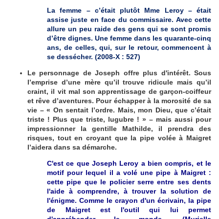
La femme – c’était plutôt Mme Leroy – était
assise juste en face du commissaire. Avec cette
allure un peu raide des gens qui se sont promis
d’être dignes. Une femme dans les quarante-cinq
ans, de celles, qui, sur le retour, commencent à
se dessécher. (2008-X : 527)
Le personnage de Joseph offre plus d'intérêt. Sous
l’emprise d’une mère qu’il trouve ridicule mais qu’il
craint, il vit mal son apprentissage de garçon-coiffeur
et rêve d’aventures. Pour échapper à la morosité de sa
vie – « On sentait l’ordre. Mais, mon Dieu, que c’était
triste ! Plus que triste, lugubre ! » – mais aussi pour
impressionner la gentille Mathilde, il prendra des
risques, tout en croyant que la pipe volée à Maigret
l’aidera dans sa démarche.
C'est ce que Joseph Leroy a bien compris, et le
motif pour lequel il a volé une pipe à Maigret :
cette pipe que le policier serre entre ses dents
l'aide à comprendre, à trouver la solution de
l'énigme. Comme le crayon d'un écrivain, la pipe
de Maigret est l'outil qui lui permet
d'appréhender le monde. (Murielle