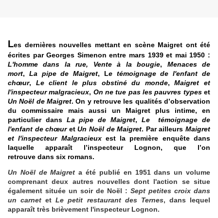
L
es
dernières nouvelles mettant en scène Maigret ont été
écrites par Georges Simenon entre mars 1939 et mai 1950 :
L'homme dans la rue,
Vente à la bougie
,
Menaces de
mort
,
La pipe de Maigret
, L
e témoignage de l'enfant de
chœur
,
Le client le plus obstiné du monde
,
Maigret et
l'inspecteur malgracieux
,
On ne tue pas les pauvres types
et
Un Noël de Maigret
. On y retrouve les qualités d’observation
du commissaire mais aussi un Maigret plus intime, en
particulier dans
La pipe de Maigret
,
Le
témoignage de
l'enfant de chœur
et
Un Noël de Maigret
. Par ailleurs
Maigret
et l'inspecteur Malgracieux
est la première enquête dans
laquelle apparaît l’inspecteur Lognon, que l’on
retrouve dans six romans.
Un Noël de Maigret
a été publié en 1951 dans un volume
comprenant deux autres nouvelles dont l'action se situe
également située un soir de Noël :
Sept petites croix dans
un carnet
et
Le petit restaurant des Ternes
, dans lequel
apparaît très brièvement l'inspecteur Lognon.