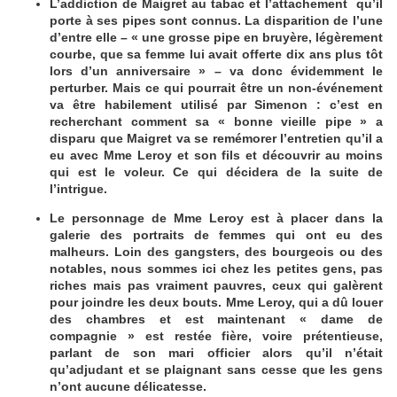
L’addiction de Maigret au tabac et l’attachement qu’il
porte à ses pipes sont connus. La disparition de l’une
d’entre elle – « une grosse pipe en bruyère, légèrement
courbe, que sa femme lui avait offerte dix ans plus tôt
lors d’un anniversaire » – va donc évidemment le
perturber. Mais ce qui pourrait être un non-événement
va être habilement utilisé par Simenon : c’est en
recherchant comment sa « bonne vieille pipe » a
disparu que Maigret va se remémorer l’entretien qu’il a
eu avec Mme Leroy et son fils et découvrir au moins
qui est le voleur. Ce qui décidera de la suite de
l’intrigue.
Le personnage de Mme Leroy est à placer dans la
galerie des portraits de femmes qui ont eu des
malheurs. Loin des gangsters, des bourgeois ou des
notables, nous sommes ici chez les petites gens, pas
riches mais pas vraiment pauvres, ceux qui galèrent
pour joindre les deux bouts. Mme Leroy, qui a dû louer
des chambres et est maintenant « dame de
compagnie » est restée fière, voire prétentieuse,
parlant de son mari officier alors qu’il n’était
qu’adjudant et se plaignant sans cesse que les gens
n’ont aucune délicatesse.