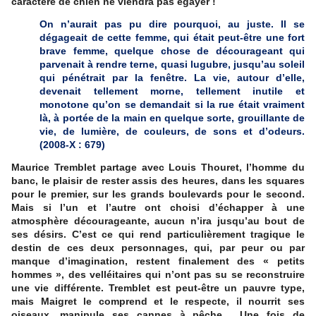
caractère de chien ne viendra pas égayer !
On n’aurait pas pu dire pourquoi, au juste. Il se
dégageait de cette femme, qui était peut-être une fort
brave femme, quelque chose de décourageant qui
parvenait à rendre terne, quasi lugubre, jusqu’au soleil
qui pénétrait par la fenêtre. La vie, autour d’elle,
devenait tellement morne, tellement inutile et
monotone qu’on se demandait si la rue était vraiment
là, à portée de la main en quelque sorte, grouillante de
vie, de lumière, de couleurs, de sons et d’odeurs.
(2008-X : 679)
Maurice Tremblet partage avec Louis Thouret, l’homme du
banc, le plaisir de rester assis des heures, dans les squares
pour le premier, sur les grands boulevards pour le second.
Mais si l’un et l’autre ont choisi d’échapper à une
atmosphère décourageante, aucun n’ira jusqu’au bout de
ses désirs. C’est ce qui rend particulièrement tragique le
destin de ces deux personnages, qui, par peur ou par
manque d’imagination, restent finalement des « petits
hommes », des velléitaires qui n’ont pas su se reconstruire
une vie différente. Tremblet est peut-être un pauvre type,
mais Maigret le comprend et le respecte, il nourrit ses
oiseaux, manipule ses cannes à pêche…
Une fois de