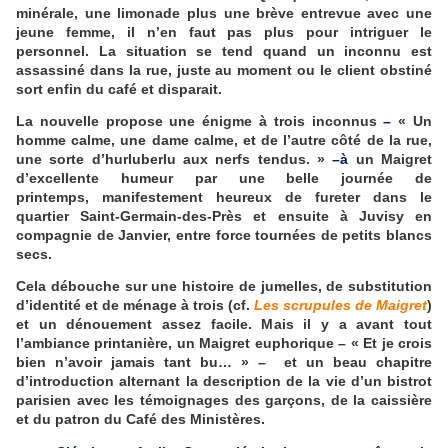
minérale, une limonade plus une brève entrevue avec une
jeune femme, il n’en faut pas plus pour intriguer le
personnel. La situation se tend quand un inconnu est
assassiné dans la rue, juste au moment ou le client obstiné
sort enfin du café et disparait.
La nouvelle propose une énigme à trois inconnus
–
« Un
homme calme, une dame calme, et de l’autre côté de la rue,
une sorte d’hurluberlu aux nerfs tendus. »
–à
un Maigret
d’excellente humeur par une belle journée de
printemps, manifestement heureux de fureter dans le
quartier Saint-Germain-des-Près et ensuite à Juvisy en
compagnie de Janvier, entre force tournées de petits blancs
secs.
Cela débouche sur une histoire de jumelles, de substitution
d’identité et de ménage à trois (cf.
Les scrupules de Maigret
)
et un dénouement assez facile. Mais il y a avant tout
l’ambiance printanière, un Maigret euphorique – « Et je crois
bien n’avoir jamais tant bu… » – et un beau chapitre
d’introduction alternant la description de la vie d’un bistrot
parisien avec les témoignages des garçons, de la caissière
et du patron du Café des Ministères.