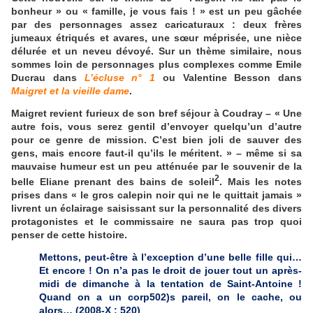
bonheur » ou « famille, je vous fais ! » est un peu gâchée
par des personnages assez caricaturaux : deux frères
jumeaux étriqués et avares, une sœur méprisée, une nièce
délurée et un neveu dévoyé. Sur un thème similaire, nous
sommes loin de personnages plus complexes comme Emile
Ducrau dans
L’écluse n° 1
ou Valentine Besson dans
Maigret et la vieille dame
.
Maigret revient furieux de son bref séjour à Coudray – « Une
autre fois, vous serez gentil d’envoyer quelqu’un d’autre
pour ce genre de mission. C’est bien joli de sauver des
gens, mais encore faut-il qu’ils le méritent. » – même si sa
mauvaise humeur est un peu atténuée par le souvenir de la
2
belle Eliane prenant des bains de soleil
. Mais les notes
prises dans « le gros calepin noir qui ne le quittait jamais »
livrent un éclairage saisissant sur la personnalité des divers
protagonistes et le commissaire ne saura pas trop quoi
penser de cette histoire.
Mettons, peut-être à l’exception d’une belle fille qui…
Et encore ! On n’a pas le droit de jouer tout un après-
midi de dimanche à la tentation de Saint-Antoine !
Quand on a un corp502)s pareil, on le cache, ou
alors… (2008-X : 520)