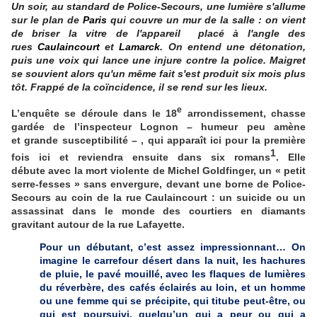
Un soir, au standard de Police-Secours, une lumière s'allume
sur le plan de
Paris
qui couvre un mur de la salle : on vient
de briser la vitre de l'appareil placé à l'angle des
rues
Caulaincourt
et
Lamarck
. On entend une détonation,
puis une voix qui lance une injure contre la police. Maigret
se souvient alors qu'un même fait s'est produit six mois plus
tôt. Frappé de la coïncidence, il se rend sur les lieux.
e
L’enquête se déroule dans le 18
arrondissement, chasse
gardée de l’inspecteur Lognon – humeur peu amène
et grande susceptibilité – , qui apparaît ici pour la première
1
fois ici et reviendra ensuite dans six romans
. Elle
débute avec la mort violente de Michel Goldfinger, un « petit
serre-fesses » sans envergure, devant une borne de Police-
Secours au coin de la rue Caulaincourt : un suicide ou un
assassinat dans le monde des courtiers en diamants
gravitant autour de la rue Lafayette.
Pour un débutant, c’est assez impressionnant… On
imagine le carrefour désert dans la nuit, les hachures
de pluie, le pavé mouillé, avec les flaques de lumières
du réverbère, des cafés éclairés au loin, et un homme
ou une femme qui se précipite, qui titube peut-être, ou
qui est poursuivi, quelqu’un qui a peur ou qui a