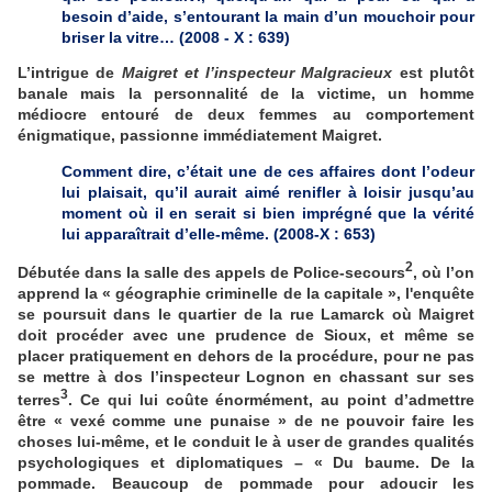
besoin d’aide, s’entourant la main d’un mouchoir pour
briser la vitre… (2008 - X : 639)
L’intrigue de
Maigret et l’inspecteur Malgracieux
est plutôt
banale mais la personnalité de la victime, un homme
médiocre entouré de deux femmes au comportement
énigmatique, passionne immédiatement Maigret.
Comment dire, c’était une de ces affaires dont l’odeur
lui plaisait, qu’il aurait aimé renifler à loisir jusqu’au
moment où il en serait si bien imprégné que la vérité
lui apparaîtrait d’elle-même. (2008-X : 653)
2
Débutée dans la salle des appels de Police-secours
, où l’on
apprend la « géographie criminelle de la capitale », l'enquête
se poursuit dans le quartier de la rue Lamarck où Maigret
doit procéder avec une prudence de Sioux, et même se
placer pratiquement en dehors de la procédure, pour ne pas
se mettre à dos l’inspecteur Lognon en chassant sur ses
3
terres
. Ce qui lui coûte énormément, au point d’admettre
être « vexé comme une punaise » de ne pouvoir faire les
choses lui-même, et le conduit le à user de grandes qualités
psychologiques et diplomatiques – « Du baume. De la
pommade. Beaucoup de pommade pour adoucir les