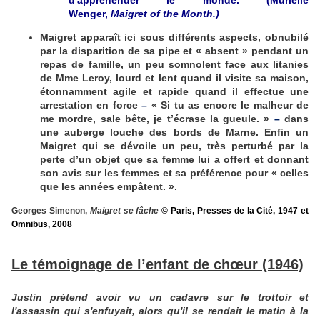
Wenger,
Maigret of the Month.)
Maigret apparaît ici sous différents aspects, obnubilé
par la disparition de sa pipe et « absent » pendant un
repas de famille, un peu somnolent face aux litanies
de Mme Leroy, lourd et lent quand il visite sa maison,
étonnamment agile et rapide quand il effectue une
arrestation en force
–
« Si tu as encore le malheur de
me mordre, sale bête, je t’écrase la gueule. »
–
dans
une auberge louche des bords de Marne. Enfin un
Maigret qui se dévoile un peu, très perturbé par la
perte d’un objet que sa femme lui a offert et donnant
son avis sur les femmes et sa préférence pour « celles
que les années empâtent. ».
Georges Simenon,
Maigret se fâche
© Paris, Presses de la Cité, 1947 et
Omnibus, 2008
Le témoignage de l’enfant de chœur (1946)
Justin prétend avoir vu un cadavre sur le trottoir et
l'assassin qui s'enfuyait, alors qu'il se rendait le matin à la