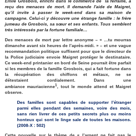
Emi
le Grosbois, enrichi dans le commerce de la ferraille, a
reçu des
menaces de mort. Il demande l'aide de Maigret,
qu’il invite à passer le week-end dans sa maison de
campagne. Celui-ci y découvre une étrange famille : le frère
jumeau de Grosbois, sa sœur et ses enfants. Tous semblent
très intéressés par la fortune familiale…
Des menaces de mort par lettre anonyme – « …tu mourras
dimanche avant six heures de l’après-midi. » – et une vague
recommandation politique suffisent pour que le directeur de
la Police judiciaire envoie Maigret protéger le destinataire.
Ce week-end printanier en bord de Seine pourrait être parfait
si les membres de la famille Grosbois, qui a fait fortune dans
la récupération des chiffons et métaux, ne se
détestaient cordialement. Dans une
1
ambiance mauriacienne
, tout le monde attend et Maigret
observe.
Des familles sont capables de supporter l’étranger
parmi elles pendant des semaines, voire des mois,
sans rien livrer de ces petits secrets plus ou moins
honteux qui sont le linge sale de toutes les maisons.
(2008-X : 502)
Cette nouvelle sur le thème de « l’argent ne fait pas le