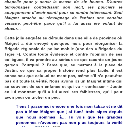
chapelle pour y servir la messe de six heures. D'autres
témoignages contredisant son récit, les policiers le
soupçonnent d’avoir menti pour se rendre intéressant. Seul
Maigret attache au témoignage de l'enfant une certaine
véracité, peut-être parce qu’il a lui aussi été enfant de
chœur…
Cette jolie enquête se déroule dans une ville de province où
Maigret a été envoyé quelques mois pour réorganiser la
Brigade régionale de police mobile (une des « Brigades du
Tigre »). Contre toute évidence et contre l’opinion de ses
collègues, il va prendre au sérieux ce que raconte un jeune
garçon. Pourquoi ? Parce que, se mettant à la place de
Justin, ce que sa propre histoire rend plus facile, il est
convaincu que celui-ci ne ment pas, même s’il n’a peut-être
pas dit toute la vérité. Nous avons ici un Maigret intime qui
se souvient de son enfance et qui va « confesser » Justin
en lui montrant qu'il a lui aussi ses faiblesses, qu’il peut
avoir peur ou tricher un peu.
Tiens ! passe-moi encore une fois mon tabac et ne dit
pas à Mme Maigret que j’ai fumé trois pipes depuis
que nous sommes là… Tu vois que les grandes
personnes n’avouent pas non plus toujours la vérité