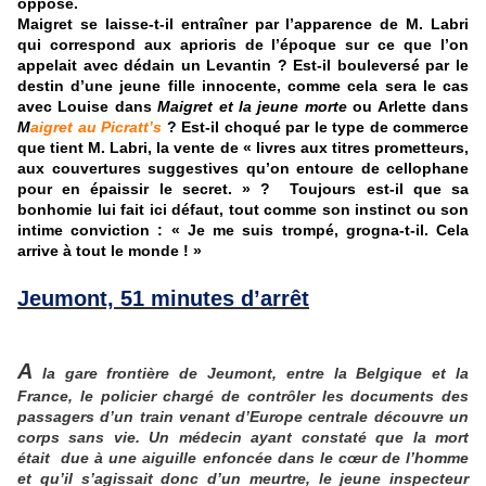
oppose.
Maigret se laisse-t-il entraîner par l’apparence de M. Labri
qui correspond aux aprioris de l’époque sur ce que l’on
appelait avec dédain un Levantin ? Est-il bouleversé par le
destin d’une jeune fille innocente, comme cela sera le cas
avec Louise dans
Maigret et la jeune morte
ou Arlette dans
M
aigret au Picratt’s
? Est-il choqué par le type de commerce
que tient M. Labri, la vente de « livres aux titres prometteurs,
aux couvertures suggestives qu’on entoure de cellophane
pour en épaissir le secret. » ? Toujours est-il que sa
bonhomie lui fait ici défaut, tout comme son instinct ou son
intime conviction : « Je me suis trompé, grogna-t-il. Cela
arrive à tout le monde ! »
Jeumont, 51 minutes d’arrêt
A
la gare frontière de Jeumont, entre la Belgique et la
France, le policier chargé de contrôler les documents des
passagers d’un train venant d’Europe centrale découvre un
corps sans vie. Un médecin ayant constaté que la mort
était due à une aiguille enfoncée dans le cœur de l’homme
et qu’il s’agissait donc d’un meurtre, le jeune inspecteur