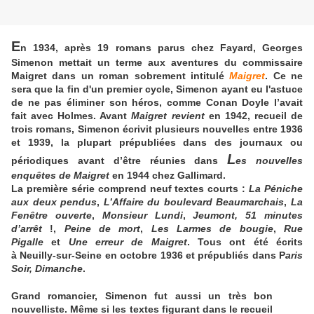
E
n 1934, après 19 romans parus chez Fayard, Georges
Simenon mettait un terme aux aventures du commissaire
Maigret dans un roman sobrement intitulé
Maigret
. Ce ne
sera que la fin d'un premier cycle, Simenon ayant eu l'astuce
de ne pas éliminer son héros, comme Conan Doyle l’avait
fait avec Holmes. Avant
Maigret revient
en 1942, recueil de
trois romans, Simenon écrivit plusieurs nouvelles entre 1936
et 1939, la plupart prépubliées dans des journaux ou
L
périodiques avant d’être réunies dans
es nouvelles
enquêtes de Maigret
en 1944 chez Gallimard.
La première série comprend neuf textes courts :
La Péniche
aux deux pendus
,
L’Affaire du boulevard Beaumarchais
,
La
Fenêtre ouverte
,
Monsieur Lundi
,
Jeumont, 51 minutes
d’arrêt
!,
Peine de mort
,
Les Larmes de bougie
,
Rue
Pigalle
et
Une erreur de Maigret
. Tous ont été écrits
à Neuilly-sur-Seine en octobre 1936 et prépubliés dans P
aris
Soir, Dimanche
.
Grand romancier, Simenon fut aussi un très bon
nouvelliste. Même si les textes figurant dans le recueil