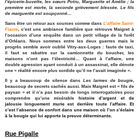
l’épicerie-buvette, les sœurs Potru, Marguerite et Amélie ; la
première est morte, la seconde grièvement blessée. Le fils
de marguerite est soupçonné…
Sans être un retour aux sources comme dans
L’affaire Saint-
Fiacre
, c’est une ambiance familière que retrouve Maigret à
l’occasion d’une enquête dans un petit village de la forêt
d’Orléans. Nous sommes entre les deux guerres mais le
progrès semble avoir oublié Vitry-aux-Loges : faute de taxi,
il faut se rabattre sur la camionnette du boucher, les
maisons n’ont pas l’électricité… Quant à l’affaire, une
double agression ayant conduit à un assassinat, elle dénote
une « réalité encore plus sordide qu’il ne l’avait imaginée ».
Il y a beaucoup de silence dans
Les larmes de bougie
,
beaucoup de secrets cachés aussi
.
Mais Maigret est « fils de
paysan » et il n’a pas besoin de longs interrogatoires pour
comprendre qu’une misérable
histoire d’argent et de
jalousie longuement murie est derrière toute l’affaire. Et
c’est l’absence de confort dans une maison où l’on s’éclaire
à la bougie qui lui apporte la preuve déterminante.
Rue Pigalle