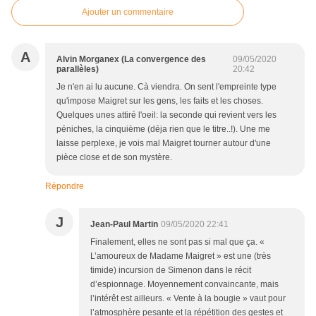
Ajouter un commentaire
A
Alvin Morganex (La convergence des
09/05/2020
parallèles)
20:42
Je n'en ai lu aucune. Cà viendra. On sent l'empreinte type
qu'impose Maigret sur les gens, les faits et les choses.
Quelques unes attiré l'oeil: la seconde qui revient vers les
péniches, la cinquième (déja rien que le titre..!). Une me
laisse perplexe, je vois mal Maigret tourner autour d'une
pièce close et de son mystère.
Répondre
J
Jean-Paul Martin
09/05/2020 22:41
Finalement, elles ne sont pas si mal que ça. «
L’amoureux de Madame Maigret » est une (très
timide) incursion de Simenon dans le récit
d’espionnage. Moyennement convaincante, mais
l’intérêt est ailleurs. « Vente à la bougie » vaut pour
l’atmosphère pesante et la répétition des gestes et