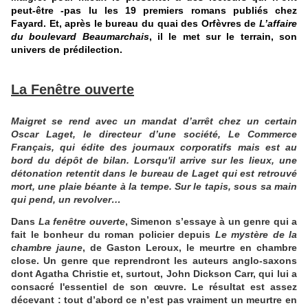
peut-être -pas lu les 19 premiers romans publiés chez
Fayard. Et, après le bureau du quai des Orfèvres de
L’affaire
du boulevard Beaumarchais
, il le met sur le terrain, son
univers de prédilection.
La Fenêtre ouverte
Maigret se rend avec un mandat d’arrêt chez un certain
Oscar Laget, le directeur d’une société, Le Commerce
Français, qui édite des journaux corporatifs mais est au
bord du dépôt de bilan. Lorsqu'il arrive sur les lieux, une
détonation retentit dans le bureau de Laget qui est retrouvé
mort, une plaie béante à la tempe. Sur le tapis, sous sa main
qui pend, un revolver…
Dans
La fenêtre ouverte
, Simenon s’essaye à un genre qui a
fait le bonheur du roman policier depuis
Le mystère de la
chambre jaune
, de Gaston Leroux, le meurtre en chambre
close. Un genre que reprendront les auteurs anglo-saxons
dont Agatha Christie et, surtout, John Dickson Carr, qui lui a
consacré l'essentiel de son œuvre. Le résultat est assez
décevant : tout d’abord ce n’est pas vraiment un meurtre en