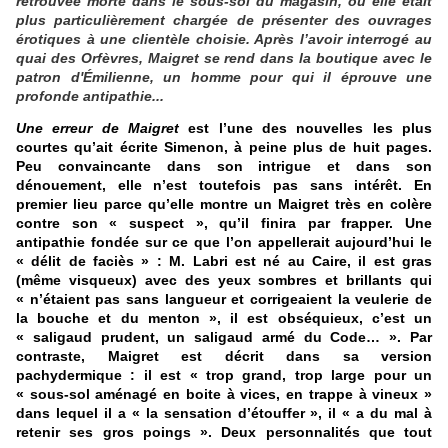
retrouvée morte dans le sous-sol du magasin, où elle était
plus particulièrement chargée de présenter des ouvrages
érotiques à une clientèle choisie. Après l’avoir interrogé au
quai des Orfèvres, Maigret se rend dans la boutique avec le
patron d'Émilienne, un homme pour qui il éprouve une
profonde antipathie...
Une erreur de Maigret
est l’une des nouvelles les plus
courtes qu’ait écrite Simenon, à peine plus de huit pages.
Peu convaincante dans son intrigue et dans son
dénouement, elle n’est toutefois pas sans intérêt. En
premier lieu parce qu’elle montre un Maigret très en colère
contre son « suspect », qu’il finira par frapper. Une
antipathie fondée sur ce que l’on appellerait aujourd’hui le
« délit de faciès » : M. Labri est né au Caire, il est gras
(même visqueux) avec des yeux sombres et brillants qui
« n’étaient pas sans langueur et corrigeaient la veulerie de
la bouche et du menton », il est obséquieux, c’est un
« saligaud prudent, un saligaud armé du Code… ». Par
contraste, Maigret est décrit dans sa version
pachydermique : il est « trop grand, trop large pour un
« sous-sol aménagé en boite à vices, en trappe à vineux »
dans lequel il a « la sensation d’étouffer », il « a du mal à
retenir ses gros poings ». Deux personnalités que tout