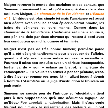
Maigret retrouve le monde des mariniers et des canaux, que
Simenon connaissait bien et qu’il a évoqué dans deux des
meilleurs Maigret,
Le charretier de la Providence
et
L’Ecluse
n° 1
. L’intrigue est plus simple ici mais l’ambiance est aussi
bien décrite avec l’écluse et son épicerie-bistrot proche, les
trains de péniches et leurs marins. Comme dans
Le
charretier de la Providence
,
L’astrolabe
est une « écurie »,
une péniche tirée par deux chevaux qui restent à bord avec
leur conducteur quand la journée et terminée.
Maigret n’est pas de très bonne humeur, peut-être parce
qu’il a été désigné tardivement pour s’occuper de l’affaire,
quand « il n’y avait aucun indice nouveau à recueillir ».
Pourtant il mène son enquête avec un sérieux incomparable,
furète, va de « son » écluse au bistrot, s’imprègne de
l’atmosphère – « il voulait en arriver à penser péniche, c’est-
à-dire à penser comme ces gens -là » - allant jusqu’à dormir
à bord de
L’Astrolabe
où le juge d’instruction le trouvera au
petit matin.
Simenon se soucie peu de l’intrigue et l'élucidation tient
plus à des suppositions qu'à une déduction logique, ce
qu’Edgar
Poe appelait la ratiocination
. Mais il s’approprie
Maigret pour mieux le présenter à des lecteurs qui n’ont