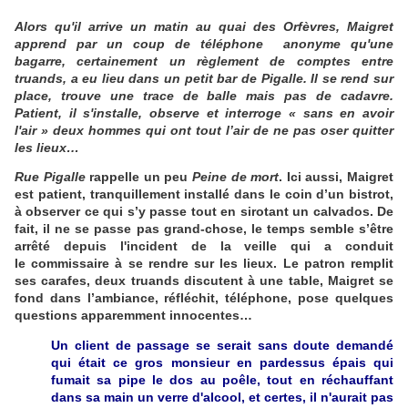
Alors qu'il arrive un matin au quai des Orfèvres, Maigret
apprend par un coup de téléphone anonyme qu'une
bagarre, certainement un règlement de comptes entre
truands, a eu lieu dans un petit bar de Pigalle. Il se rend sur
place, trouve une trace de balle mais pas de cadavre.
Patient, il s'installe, observe et interroge « sans en avoir
l'air » deux hommes qui ont tout l’air de ne pas oser quitter
les lieux…
Rue Pigalle
rappelle un peu
Peine de mort
. Ici aussi, Maigret
est patient, tranquillement installé dans le coin d’un bistrot,
à observer ce qui s’y passe tout en sirotant un calvados. De
fait, il ne se passe pas grand-chose, le temps semble s’être
arrêté depuis l'incident de la veille qui a conduit
le commissaire à se rendre sur les lieux. Le patron remplit
ses carafes, deux truands discutent à une table, Maigret se
fond dans l’ambiance, réfléchit, téléphone, pose quelques
questions apparemment innocentes…
Un client de passage se serait sans doute demandé
qui était ce gros monsieur en pardessus épais qui
fumait sa pipe le dos au poêle, tout en réchauffant
dans sa main un verre d'alcool, et certes, il n'aurait pas