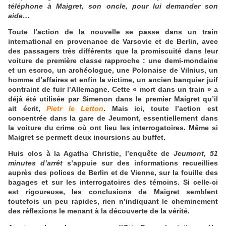
téléphone à Maigret, son oncle, pour lui demander son
aide…
Toute l’action de la nouvelle se passe dans un train
international en provenance de Varsovie et de Berlin, avec
des passagers très différents que la promiscuité dans leur
voiture de première classe rapproche : une demi-mondaine
et un escroc, un archéologue, une Polonaise de Vilnius, un
homme d’affaires et enfin la victime, un ancien banquier juif
contraint de fuir l’Allemagne. Cette « mort dans un train » a
déjà été utilisée par Simenon dans le premier Maigret qu’il
ait écrit,
Pietr le Letton
. Mais ici, toute l’action est
concentrée dans la gare de Jeumont, essentiellement dans
la voiture du crime où ont lieu les interrogatoires. Même si
Maigret se permett deux incursions au buffet.
Huis clos à la Agatha Christie, l’enquête de
Jeumont, 51
minutes d’arrêt
s’appuie sur des informations recueillies
auprès des polices de Berlin et de Vienne, sur la fouille des
bagages et sur les interrogatoires des témoins. Si celle-ci
est rigoureuse, les conclusions de Maigret semblent
toutefois un peu rapides, rien n’indiquant le cheminement
des réflexions le menant à la découverte de la vérité.