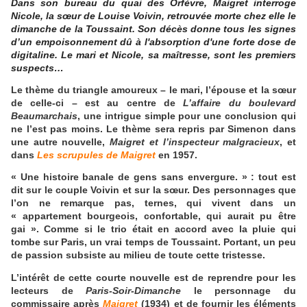
Dans son bureau du quai des Orfèvre, Maigret interroge
Nicole, la sœur de Louise Voivin, retrouvée morte chez elle le
dimanche de la Toussaint. Son décès donne tous les signes
d’un empoisonnement dû à l'absorption d'une forte dose de
digitaline. Le mari et Nicole, sa maîtresse, sont les premiers
suspects…
Le thème du triangle amoureux – le mari, l’épouse et la sœur
de celle-ci – est au centre de
L’affaire du boulevard
Beaumarchais
, une intrigue simple pour une conclusion qui
ne l’est pas moins. Le thème sera repris par Simenon dans
une autre nouvelle,
Maigret et l’inspecteur malgracieux
, et
dans
Les scrupules de Maigret
en 1957.
« Une histoire banale de gens sans envergure. » : tout est
dit sur le couple Voivin et sur la sœur. Des personnages que
l’on ne remarque pas, ternes, qui vivent dans un
« appartement bourgeois, confortable, qui aurait pu être
gai ». Comme si le trio était en accord avec la pluie qui
tombe sur Paris, un vrai temps de Toussaint. Portant, un peu
de passion subsiste au milieu de toute cette tristesse.
L’intérêt de cette courte nouvelle est de reprendre pour les
lecteurs de
Paris-Soir-Dimanche
le personnage du
commissaire après
Maigret
(1934) et de fournir les éléments